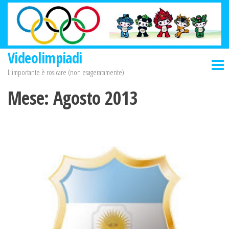
Salta
e
vai
al
Videolimpiadi
contenuto
L'importante è rosicare (non esageratamente)
Mese:
Agosto 2013