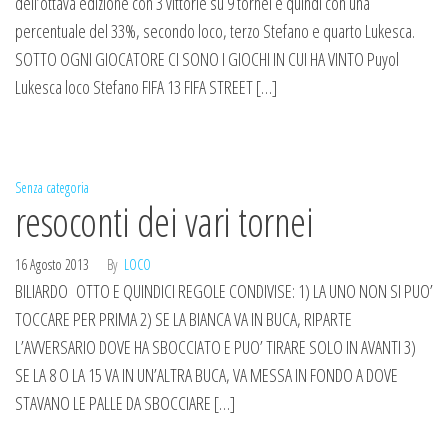
dell’ottava edizione con 3 vittorie su 9 tornei e quindi con una
percentuale del 33%, secondo loco, terzo Stefano e quarto Lukesca.
SOTTO OGNI GIOCATORE CI SONO I GIOCHI IN CUI HA VINTO Puyol
Lukesca loco Stefano FIFA 13 FIFA STREET […]
Senza categoria
resoconti dei vari tornei
16 Agosto 2013
By
LOCO
BILIARDO OTTO E QUINDICI REGOLE CONDIVISE: 1) LA UNO NON SI PUO’
TOCCARE PER PRIMA 2) SE LA BIANCA VA IN BUCA, RIPARTE
L’AVVERSARIO DOVE HA SBOCCIATO E PUO’ TIRARE SOLO IN AVANTI 3)
SE LA 8 O LA 15 VA IN UN’ALTRA BUCA, VA MESSA IN FONDO A DOVE
STAVANO LE PALLE DA SBOCCIARE […]