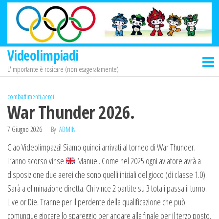
Salta
e
vai
al
Videolimpiadi
contenuto
L'importante è rosicare (non esageratamente)
combattimenti aerei
War Thunder 2026.
7 Giugno 2026
By
ADMIN
Ciao Videolimpazzi! Siamo quindi arrivati al torneo di War Thunder.
L’anno scorso vinse
Manuel. Come nel 2025 ogni aviatore avrà a
disposizione due aerei che sono quelli iniziali del gioco (di classe 1.0).
Sarà a eliminazione diretta. Chi vince 2 partite su 3 totali passa il turno.
Live or Die. Tranne per il perdente della qualificazione che può
comunque giocare lo spareggio per andare alla finale per il terzo posto.