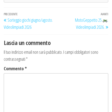
Navigazione
Articolo
PRECEDENTE
AVANTI
Ar
Sorteggio giochi giugno/agosto.
MotoGeppetto 25
.
articoli
precedente
su
Videolimpiadi 2026
Videolimpiadi 2026.
Lascia un commento
Il tuo indirizzo email non sarà pubblicato.
I campi obbligatori sono
contrassegnati
*
Commento
*