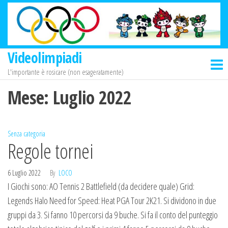
Salta
e
vai
al
Videolimpiadi
contenuto
L'importante è rosicare (non esageratamente)
Mese:
Luglio 2022
Senza categoria
Regole tornei
6 Luglio 2022
By
LOCO
I Giochi sono: AO Tennis 2 Battlefield (da decidere quale) Grid:
Legends Halo Need for Speed: Heat PGA Tour 2K21. Si dividono in due
gruppi da 3. Si fanno 10 percorsi da 9 buche. Si fa il conto del punteggio