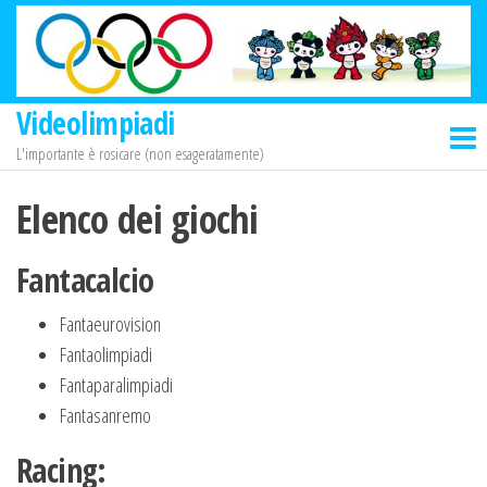
Salta
e
vai
al
Videolimpiadi
contenuto
L'importante è rosicare (non esageratamente)
Elenco dei giochi
Fantacalcio
Fantaeurovision
Fantaolimpiadi
Fantaparalimpiadi
Fantasanremo
Racing: