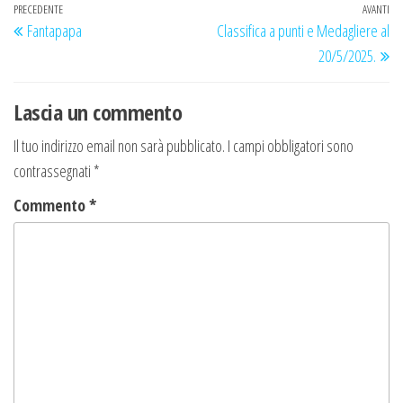
Navigazione
Articolo
PRECEDENTE
AVANTI
Ar
Fantapapa
Classifica a punti e Medagliere al
articoli
precedente
su
20/5/2025.
Lascia un commento
Il tuo indirizzo email non sarà pubblicato.
I campi obbligatori sono
contrassegnati
*
Commento
*